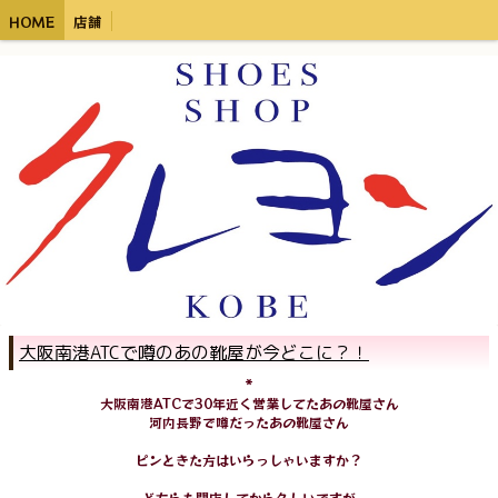
HOME
店舗
大阪南港ATCで噂のあの靴屋が今どこに？！
*
大阪南港ATCで30年近く営業してたあの靴屋さん
河内長野で噂だったあの靴屋さん
ピンときた方はいらっしゃいますか？
どちらも閉店してから久しいですが